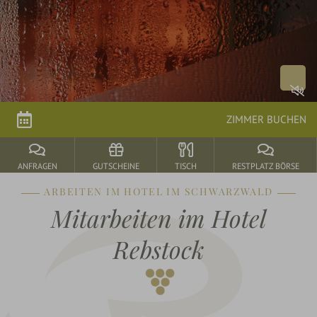
Zimmer
&
Preise
Arrangements
ZIMMER BUCHEN
parkSPA
ANFRAGEN
GUTSCHEINE
TISCH
RESTPLATZ BÖRSE
Genuss
ARBEITEN IM HOTEL IM SCHWARZWALD
&
Mitarbeiten im Hotel
Feiern
Rebstock
Durbach
&
Umgebung