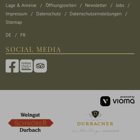
Lage & Anreise
Öffnungszeiten
Newsletter
Jobs
Impressum
Datenschutz
Datenschutzeinstellungen
Sitemap
DE
FR
SOCIAL MEDIA
vi
G