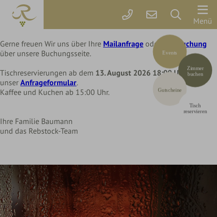
Liebe Rebstock Gäste,
wir machen eine kleine Pause im Hotel und Restaurant
Der
Menü
bis Mittwoch, 12. August 2026
Rebstock
Gerne freuen Wir uns über Ihre
Mailanfrage
oder Ihre
Buchung
über unsere Buchungsseite.
Events
der
Rebstock
Zimmer
Tischreservierungen ab dem
Park
13. August 2026 18:00 Uhr
über
buchen
unser
Anfrageformular
.
Gastgeber
Gutscheine
Kaffee und Kuchen ab 15:00 Uhr.
&
Tisch
Grundwerte
reservieren
Ihre Familie Baumann
Willkommen
und das Rebstock-Team
Kinder!
Fotos
&
Video
Rebstock
SHOP