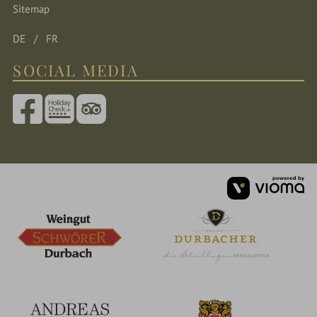
Sitemap
DE
FR
SOCIAL MEDIA
vi
G