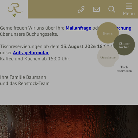
Liebe Rebstock Gäste,
wir machen eine kleine Pause im Hotel und Restaurant
Der
Menü
bis Mittwoch, 12. August 2026
Rebstock
Gerne freuen Wir uns über Ihre
Mailanfrage
oder Ihre
Buchung
über unsere Buchungsseite.
Events
der
Rebstock
Zimmer
Tischreservierungen ab dem
Park
13. August 2026 18:00 Uhr
über
buchen
unser
Anfrageformular
.
Gastgeber
Gutscheine
Kaffee und Kuchen ab 15:00 Uhr.
&
Tisch
Grundwerte
reservieren
Ihre Familie Baumann
Willkommen
und das Rebstock-Team
Kinder!
Fotos
&
Video
Rebstock
SHOP