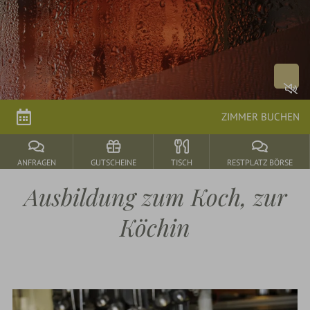
Zimmer
&
Preise
Arrangements
ZIMMER BUCHEN
parkSPA
ANFRAGEN
GUTSCHEINE
TISCH
RESTPLATZ BÖRSE
Genuss
Ausbildung zum Koch, zur
&
Köchin
Feiern
Durbach
&
Umgebung