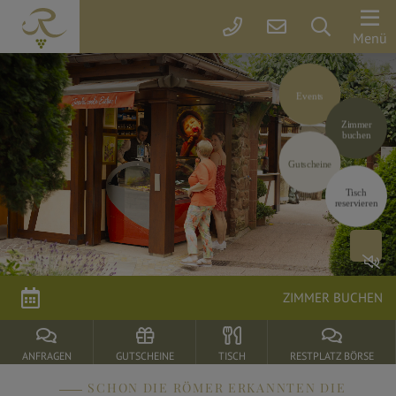
Der
Menü
Rebstock
Events
Zimmer
Zimmer
&
buchen
Preise
Gutscheine
Tisch
reservieren
Arrangements
parkSPA
ZIMMER BUCHEN
Genuss
&
ANFRAGEN
GUTSCHEINE
TISCH
RESTPLATZ BÖRSE
Feiern
SCHON DIE RÖMER ERKANNTEN DIE