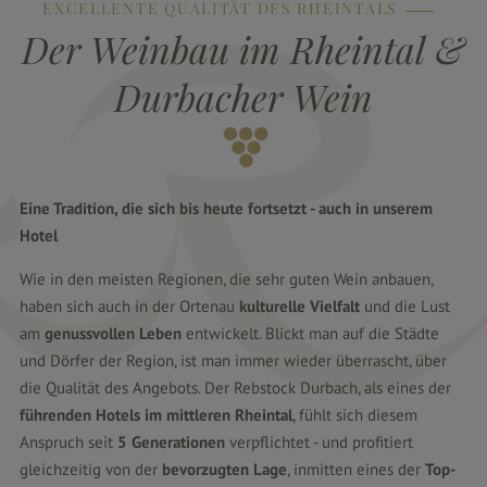
EXCELLENTE QUALITÄT DES RHEINTALS
Der Weinbau im Rheintal &
Durbach
&
Durbacher Wein
Umgebung
Durbach
&
Eine Tradition, die sich bis heute fortsetzt - auch in unserem
Wein
Hotel
Schwarzwald
Wie in den meisten Regionen, die sehr guten Wein anbauen,
Ausflugsziele
haben sich auch in der Ortenau
kulturelle Vielfalt
und die Lust
Wandern
am
genussvollen Leben
entwickelt. Blickt man auf die Städte
&
und Dörfer der Region, ist man immer wieder überrascht, über
Walken
die Qualität des Angebots. Der Rebstock Durbach, als eines der
Mountainbiken
führenden Hotels im mittleren Rheintal
, fühlt sich diesem
Anspruch seit
5 Generationen
verpflichtet - und profitiert
Golfen
gleichzeitig von der
bevorzugten Lage
, inmitten eines der
Top-