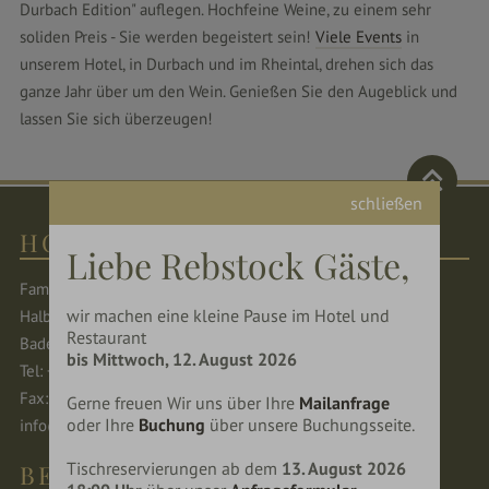
Durbach Edition" auflegen. Hochfeine Weine, zu einem sehr
soliden Preis - Sie werden begeistert sein!
Viele Events
in
unserem Hotel, in Durbach und im Rheintal, drehen sich das
ganze Jahr über um den Wein. Genießen Sie den Augeblick und
lassen Sie sich überzeugen!
schließen
HOTEL REBSTOCK
Liebe Rebstock Gäste,
Familie Baumann
wir machen eine kleine Pause im Hotel und
Halbgütle 30 77770 Durbach
Restaurant
Baden-Württemberg - Deutschland
bis Mittwoch, 12. August 2026
Tel: +49 (0) 781 482-0
Fax: +49 (0) 781 482-160
Gerne freuen Wir uns über Ihre
Mailanfrage
oder Ihre
Buchung
über unsere Buchungsseite.
info@rebstock-durbach.de
Tischreservierungen ab dem
13. August 2026
BEWERTUNGEN