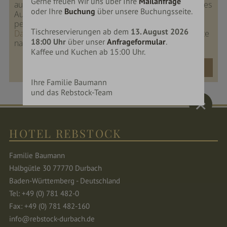
Gerne freuen Wir uns über Ihre
Mailanfrage
ausschließlich zur Bearbeitung Ihrer Anfrage oder Ihres
oder Ihre
Buchung
über unsere Buchungsseite.
Auftrags. Weitere Informationen zum Umgang mit
personenbezogenen Daten finden Sie in unseren
Tischreservierungen ab dem
13. August 2026
Datenschutzhinweisen
. Die Daten werden 120 Monate
18:00 Uhr
über unser
Anfrageformular
.
nach der Anfrage gelöscht.
Kaffee und Kuchen ab 15:00 Uhr.
Absenden
Ihre Familie Baumann
und das Rebstock-Team
HOTEL REBSTOCK
Familie Baumann
Halbgütle 30 77770 Durbach
Baden-Württemberg - Deutschland
Tel: +49 (0) 781 482-0
Fax: +49 (0) 781 482-160
info@rebstock-durbach.de