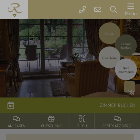
Der
Menü
Rebstock
Events
Zimmer
Zimmer
&
buchen
Preise
Gutscheine
Tisch
Online
reservieren
buchen
Arrangements
Gutscheine
ZIMMER BUCHEN
Rebstock-
Wohlfühlleistungen
ANFRAGEN
GUTSCHEINE
TISCH
RESTPLATZ BÖRSE
Restplatzbörse