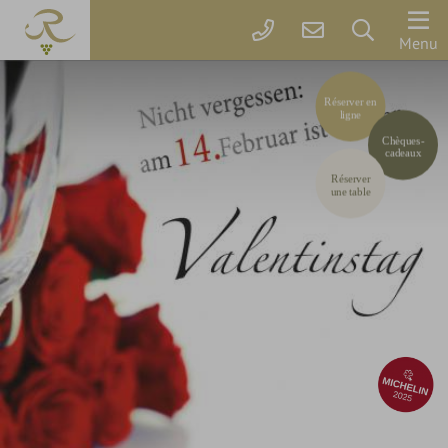
Le
Menu
Rebstock
Réserver en
ligne
Chambres
Chèques-
&
cadeaux
Prix
Réserver
une table
Offres
parkSPA
Délices
&
Fêtes