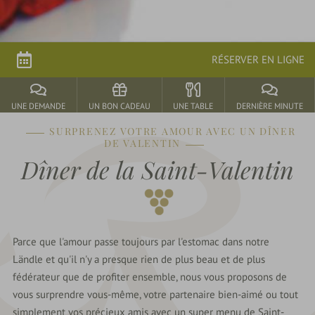
Nos
horaires
RÉSERVER EN LIGNE
Carte
des
menus
UNE DEMANDE
UN BON CADEAU
UNE TABLE
DERNIÈRE MINUTE
Réserver
une
SURPRENEZ VOTRE AMOUR AVEC UN DÎNER
table
DE VALENTIN
Dîner de la Saint-Valentin
Mariage
de
rêve
Fêtes
culinaires
Parce que l'amour passe toujours par l'estomac dans notre
Réceptions
Ländle et qu'il n'y a presque rien de plus beau et de plus
au
fédérateur que de profiter ensemble, nous vous proposons de
Rebstock
vous surprendre vous-même, votre partenaire bien-aimé ou tout
simplement vos précieux amis avec un super menu de Saint-