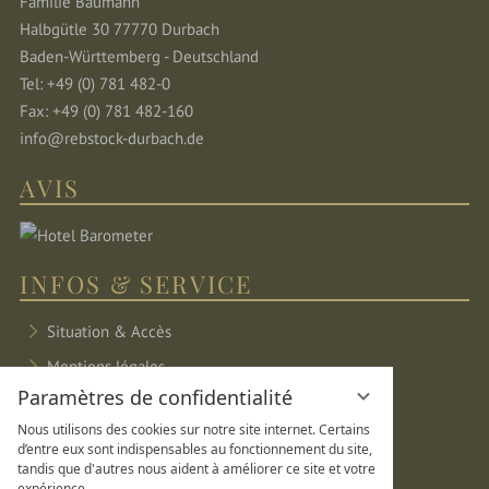
Familie Baumann
Halbgütle 30 77770 Durbach
Baden-Württemberg - Deutschland
Tel: +49 (0) 781 482-0
Fax: +49 (0) 781 482-160
info@rebstock-durbach.de
AVIS
INFOS & SERVICE
Situation & Accès
Mentions légales
Paramètres de confidentialité
Protection des données
Nous utilisons des cookies sur notre site internet. Certains
Paramètres de confidentialité
d’entre eux sont indispensables au fonctionnement du site,
tandis que d'autres nous aident à améliorer ce site et votre
Plan du site
expérience.