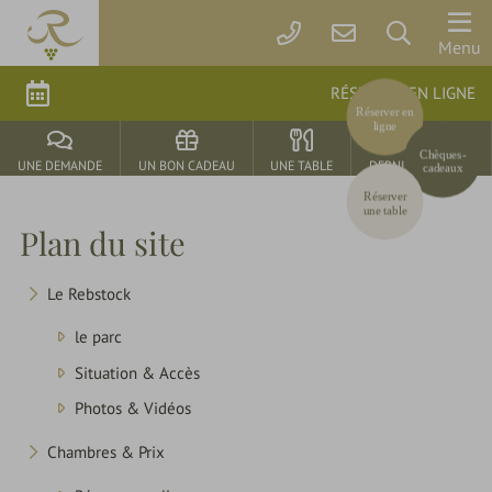
Le
Menu
Rebstock
RÉSERVER EN LIGNE
Réserver en
ligne
Chambres
Chèques-
&
UNE DEMANDE
UN BON CADEAU
UNE TABLE
DERNIÈRE MINUTE
cadeaux
Prix
Réserver
une table
Plan du site
Offres
Le Rebstock
le parc
parkSPA
Situation & Accès
Photos & Vidéos
Délices
&
Chambres & Prix
Fêtes