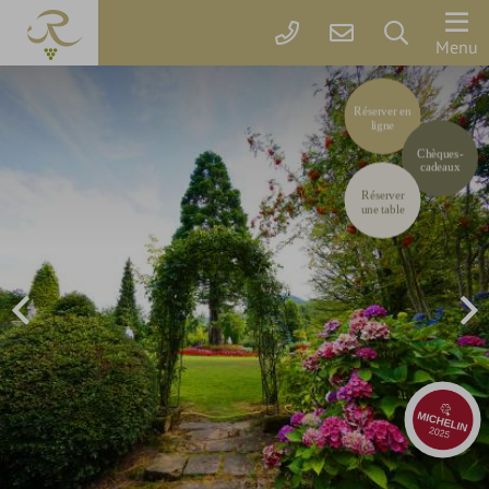
Le
Menu
Rebstock
Réserver en
le
ligne
parc
Chèques-
cadeaux
Situation
Réserver
&
une table
Accès
Photos
&
Vidéos
Chambres
&
Prix