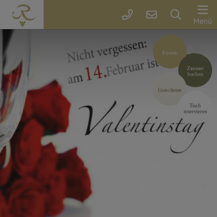
Der
Menü
Rebstock
Events
Zimmer
Zimmer
&
buchen
Preise
Gutscheine
Tisch
reservieren
Arrangements
parkSPA
Genuss
&
Feiern