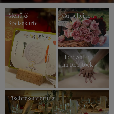
Menü &
Gutscheine
Speisekarte
Hochzeiten
im Rebstock
Tischreservierung