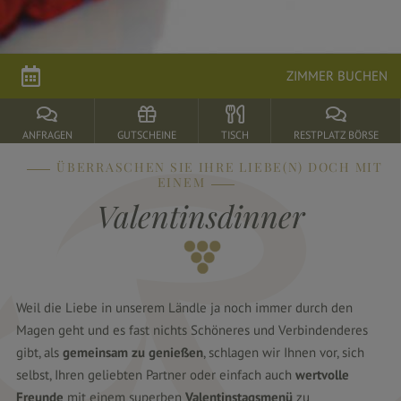
Öffnungszeiten
Speisekarte
ZIMMER BUCHEN
Tischreservierung
Traumhafte
ANFRAGEN
GUTSCHEINE
TISCH
RESTPLATZ BÖRSE
Hochzeiten
ÜBERRASCHEN SIE IHRE LIEBE(N) DOCH MIT
Kulinarische
EINEM
Events
Valentinsdinner
Küchenparty
Feiern
im
Rebstock
Weil die Liebe in unserem Ländle ja noch immer durch den
Magen geht und es fast nichts Schöneres und Verbindenderes
Durbach
gibt, als
gemeinsam zu genießen
, schlagen wir Ihnen vor, sich
&
selbst, Ihren geliebten Partner oder einfach auch
wertvolle
Umgebung
Freunde
mit einem superben
Valentinstagsmenü
zu