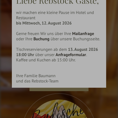
Liebe Rebstock Gäste,
wir machen eine kleine Pause im Hotel und
Restaurant
bis Mittwoch, 12. August 2026
Gerne freuen Wir uns über Ihre
Mailanfrage
oder Ihre
Buchung
über unsere Buchungsseite.
REBSTOCK EVENTS
Tischreservierungen ab dem
13. August 2026
18:00 Uhr
über unser
Anfrageformular
.
Das Rebstockjahr hat einiges zu Bieten.
Kaffee und Kuchen ab 15:00 Uhr.
Gemütlich, Temperatmentvoll oder Gediegen.
Ihre Familie Baumann
und das Rebstock-Team
ZU DEN REBSTOCK EVENTS!