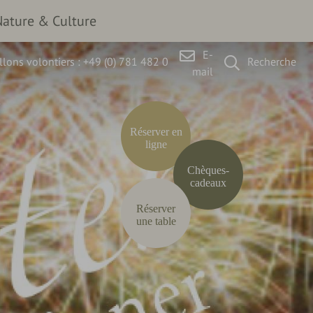
Nature & Culture
E-
lons volontiers :
+49 (0) 781 482 0
Recherche
mail
Réserver en
ligne
Chèques-
cadeaux
Réserver
une table