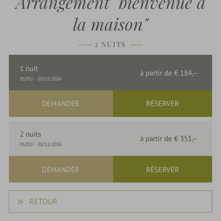
Arrangement "bienvenue à
du
Rebstock
la maison"
Dernière
minute
2 NUITS
Offres
1
nuit
à partir de
€ 184,--
05/02/
-
20/12/2026
parkSPA
DEMANDER
RÉSERVER
Délices
2
nuits
à partir de
€ 351,--
&
05/02/
-
20/12/2026
Fêtes
DEMANDER
RÉSERVER
Nature
RETOUR
&
Culture