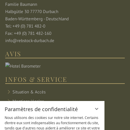
Familie Baumann
Halbgütle 30 77770 Durbach
Baden-Württemberg - Deutschland
Tel: +49 (0) 781 482-0
Fax: +49 (0) 781 482-160
info@rebstock-durbach.de
AVIS
INFOS & SERVICE
Situation & Accès
Mentions légales
Paramètres de confidentialité
Protection des données
Nous utilisons des cookies sur notre site internet. Certains
Paramètres de confidentialité
d’entre eux sont indispensables au fonctionnement du site,
tandis que d'autres nous aident à améliorer ce site et votre
Plan du site