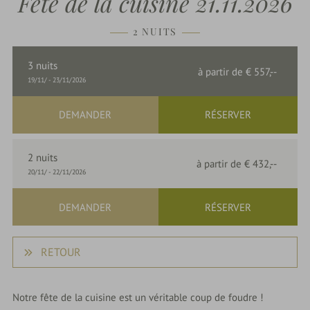
Fête de la cuisine 21.11.2026
du
Rebstock
2 NUITS
Dernière
minute
3
nuits
à partir de
€ 557,--
19/11/
-
23/11/2026
Offres
DEMANDER
RÉSERVER
parkSPA
2
nuits
à partir de
€ 432,--
20/11/
-
22/11/2026
Délices
&
DEMANDER
RÉSERVER
Fêtes
RETOUR
Nature
&
Notre fête de la cuisine est un véritable coup de foudre !
Culture