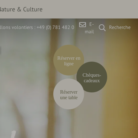
Nature & Culture
E-
lons volontiers :
+49 (0) 781 482 0
Recherche
mail
Réserver en
ligne
Chèques-
cadeaux
Réserver
une table