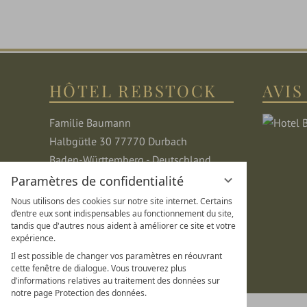
HÔTEL REBSTOCK
AVIS
Familie Baumann
Halbgütle 30 77770 Durbach
Baden-Württemberg - Deutschland
Tel: +49 (0) 781 482-0
Paramètres de confidentialité
Fax: +49 (0) 781 482-160
Nous utilisons des cookies sur notre site internet. Certains
d’entre eux sont indispensables au fonctionnement du site,
info@rebstock-durbach.de
tandis que d'autres nous aident à améliorer ce site et votre
expérience.
Il est possible de changer vos paramètres en réouvrant
cette fenêtre de dialogue. Vous trouverez plus
d’informations relatives au traitement des données sur
notre page Protection des données.