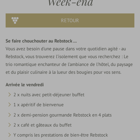
Week-end
du
Rebstock
Dernière
RETOUR
minute
Se faire chouchouter au Rebstock ...
Offres
Vous avez besoin d'une pause dans votre quotidien agité - au
Rebstock, vous trouverez l'isolement que vous recherchez : Le
parkSPA
trio romantique enchanteur de l'ambiance de l'hôtel, du paysage
et du plaisir culinaire à la lueur des bougies pour vos sens.
Délices
Arrivée le vendredi
&
2 x nuits avec petit-déjeuner buffet
Fêtes
1 x apéritif de bienvenue
2 x demi-pension gourmande Rebstock en 4 plats
Nature
2 x café et gâteaux du buffet
&
Y compris les prestations de bien-être Rebstock
Culture