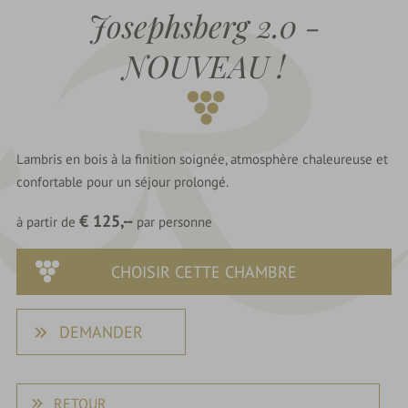
du
Josephsberg 2.0 -
Rebstock
Dernière
NOUVEAU !
minute
Offres
Lambris en bois à la finition soignée, atmosphère chaleureuse et
confortable pour un séjour prolongé.
parkSPA
€ 125,--
à partir de
par personne
Délices
&
CHOISIR CETTE CHAMBRE
Fêtes
DEMANDER
Nature
&
Culture
RETOUR