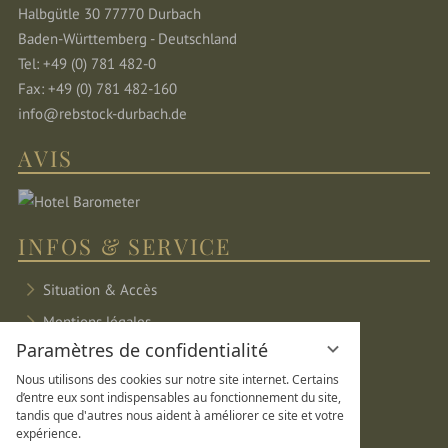
Halbgütle 30 77770 Durbach
Baden-Württemberg - Deutschland
Tel: +49 (0) 781 482-0
Fax: +49 (0) 781 482-160
info@rebstock-durbach.de
AVIS
INFOS & SERVICE
Situation & Accès
Mentions légales
Paramètres de confidentialité
Protection des données
Nous utilisons des cookies sur notre site internet. Certains
Paramètres de confidentialité
d’entre eux sont indispensables au fonctionnement du site,
tandis que d'autres nous aident à améliorer ce site et votre
Plan du site
expérience.