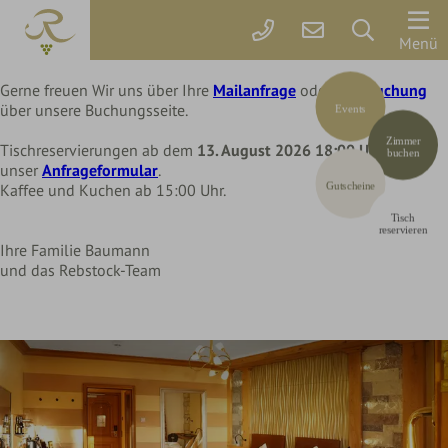
Liebe Rebstock Gäste,
wir machen eine kleine Pause im Hotel und Restaurant
Der
Menü
bis Mittwoch, 12. August 2026
Rebstock
Gerne freuen Wir uns über Ihre
Mailanfrage
oder Ihre
Buchung
über unsere Buchungsseite.
Events
Zimmer
Zimmer
&
Tischreservierungen ab dem
13. August 2026 18:00 Uhr
über
buchen
unser
Anfrageformular
.
Preise
Gutscheine
Kaffee und Kuchen ab 15:00 Uhr.
Tisch
Online
reservieren
Ihre Familie Baumann
buchen
und das Rebstock-Team
Arrangements
Gutscheine
Rebstock-
Wohlfühlleistungen
Restplatzbörse