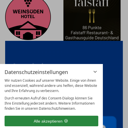
Datenschutzeinstellungen
Wir nutzen Cookies auf unserer Website. Einige von ihnen
sind essenziell, während andere uns helfen, diese Website
und Ihre Erfahrung zu verbessern.
Durch erneuten Aufruf des Consent-Dialogs können Sie
Ihre Einstellung jederzeit ändern. Weitere Informationen
finden Sie in unseren Datenschutzhinweisen.
Alle akzeptieren