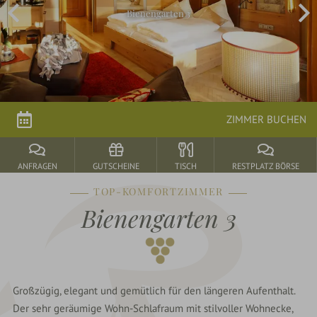
Bienengarten 3
Arrangements
parkSPA
Genuss
ZIMMER BUCHEN
&
Feiern
ANFRAGEN
GUTSCHEINE
TISCH
RESTPLATZ BÖRSE
TOP-KOMFORTZIMMER
Durbach
Bienengarten 3
&
Umgebung
Großzügig, elegant und gemütlich für den längeren Aufenthalt.
Der sehr geräumige Wohn-Schlafraum mit stilvoller Wohnecke,