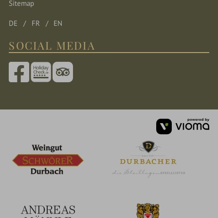
Sitemap
DE
FR
EN
SOCIAL MEDIA
vi
G