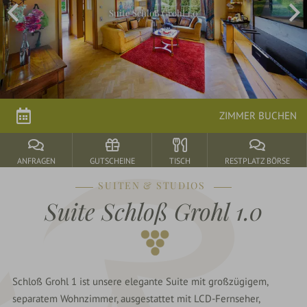
Suite Schloß Grohl 1.0
Arrangements
parkSPA
Genuss
ZIMMER BUCHEN
&
Feiern
ANFRAGEN
GUTSCHEINE
TISCH
RESTPLATZ BÖRSE
SUITEN & STUDIOS
Durbach
Suite Schloß Grohl 1.0
&
Umgebung
Schloß Grohl 1 ist unsere elegante Suite mit großzügigem,
separatem Wohnzimmer, ausgestattet mit LCD-Fernseher,