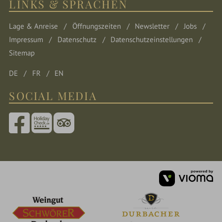
LINKS & SPRACHEN
Lage & Anreise
Öffnungszeiten
Newsletter
Jobs
Impressum
Datenschutz
Datenschutzeinstellungen
Sitemap
DE
FR
EN
SOCIAL MEDIA
vi
G