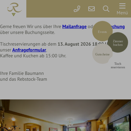
Liebe Rebstock Gäste,
wir machen eine kleine Pause im Hotel und Restaurant
Der
Menü
bis Mittwoch, 12. August 2026
Rebstock
Gerne freuen Wir uns über Ihre
Mailanfrage
oder Ihre
Buchung
über unsere Buchungsseite.
Events
Zimmer
Zimmer
&
Tischreservierungen ab dem
13. August 2026 18:00 Uhr
über
buchen
unser
Anfrageformular
.
Preise
Gutscheine
Kaffee und Kuchen ab 15:00 Uhr.
Tisch
Online
reservieren
Ihre Familie Baumann
buchen
und das Rebstock-Team
Arrangements
Gutscheine
Rebstock-
Wohlfühlleistungen
Restplatzbörse