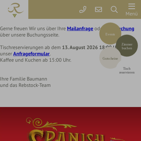
Liebe Rebstock Gäste,
wir machen eine kleine Pause im Hotel und Restaurant
Der
Menü
bis Mittwoch, 12. August 2026
Rebstock
Gerne freuen Wir uns über Ihre
Mailanfrage
oder Ihre
Buchung
über unsere Buchungsseite.
Events
Zimmer
Zimmer
&
Tischreservierungen ab dem
13. August 2026 18:00 Uhr
über
buchen
unser
Anfrageformular
.
Preise
Gutscheine
Kaffee und Kuchen ab 15:00 Uhr.
Tisch
Online
reservieren
Ihre Familie Baumann
buchen
und das Rebstock-Team
Arrangements
Gutscheine
Rebstock-
Wohlfühlleistungen
Restplatzbörse