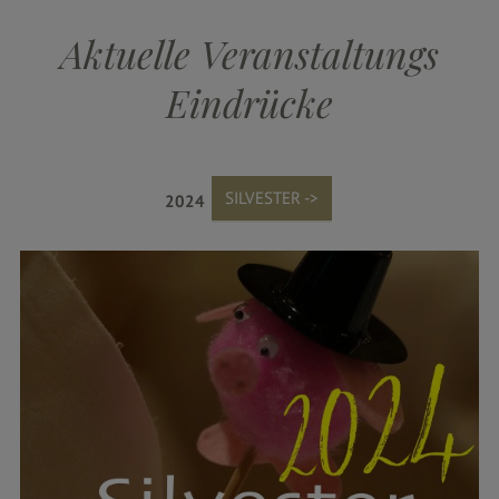
Zimmer
Aktuelle Veranstaltungs
&
Preise
Eindrücke
Arrangements
SILVESTER ->
2024
parkSPA
Genuss
&
Feiern
Durbach
&
Umgebung