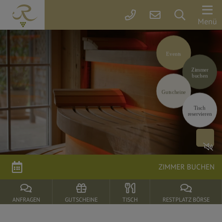
Der
Menü
Rebstock
Events
der
Rebstock
Zimmer
Park
buchen
Gastgeber
Gutscheine
&
Tisch
Grundwerte
reservieren
Willkommen
Kinder!
Fotos
&
ZIMMER BUCHEN
Video
Rebstock
SHOP
ANFRAGEN
GUTSCHEINE
TISCH
RESTPLATZ BÖRSE