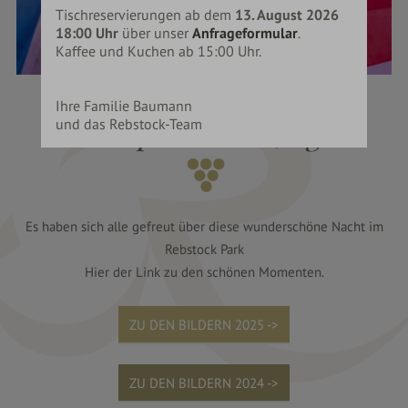
Tischreservierungen ab dem
13. August 2026
18:00 Uhr
über unser
Anfrageformular
.
Kaffee und Kuchen ab 15:00 Uhr.
EIN SOMMERMÄRCHEN
Ihre Familie Baumann
St.Tropez White Night
und das Rebstock-Team
Es haben sich alle gefreut über diese wunderschöne Nacht im
Rebstock Park
Hier der Link zu den schönen Momenten.
ZU DEN BILDERN 2025 ->
ZU DEN BILDERN 2024 ->