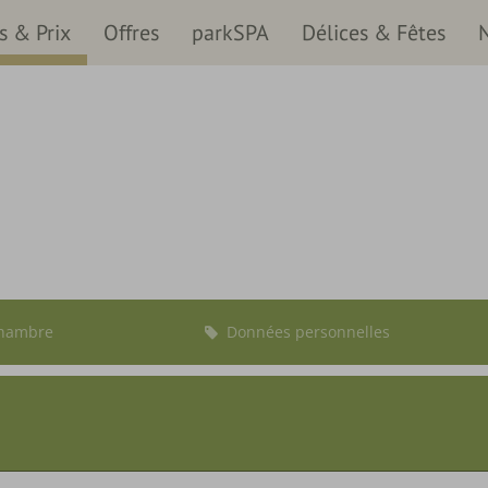
 & Prix
Offres
parkSPA
Délices & Fêtes
Nous vous conseil
hambre
Données personnelles
Départ :
Aucun ch