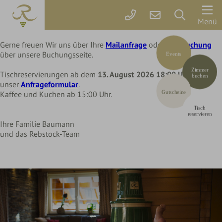
Liebe Rebstock Gäste,
wir machen eine kleine Pause im Hotel und Restaurant
Der
Menü
bis Mittwoch, 12. August 2026
Rebstock
Gerne freuen Wir uns über Ihre
Mailanfrage
oder Ihre
Buchung
Codes einlösen
über unsere Buchungsseite.
Events
Zimmer
Hier können Sie Ihre Aktionscodes
oder Gutscheine einlösen.
Zimmer
&
Tischreservierungen ab dem
13. August 2026 18:00 Uhr
über
Aktuell akzeptieren wir folgende
buchen
Codes:
unser
Anfrageformular
.
Preise
Bonuscode
Gutscheine
Kaffee und Kuchen ab 15:00 Uhr.
Tisch
Online
reservieren
Ihre Familie Baumann
buchen
und das Rebstock-Team
Arrangements
Gutscheine
Rebstock-
Wohlfühlleistungen
Restplatzbörse