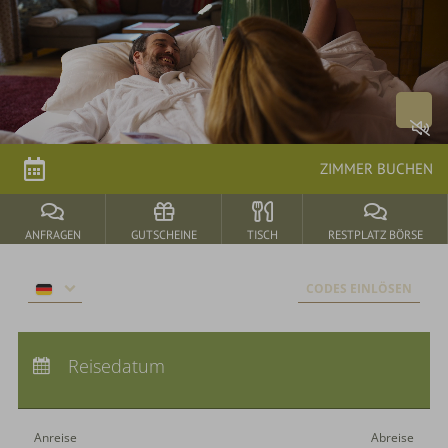
Arrangements
parkSPA
Genuss
ZIMMER BUCHEN
&
Feiern
ANFRAGEN
GUTSCHEINE
TISCH
RESTPLATZ BÖRSE
Durbach
CODES EINLÖSEN
&
Umgebung
Anreise:
keine Auswahl
Abreise:
Reisedatum
keine Auswahl
Übernachtungen:
0