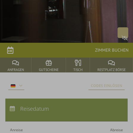
Arrangements
parkSPA
Genuss
ZIMMER BUCHEN
&
Feiern
ANFRAGEN
GUTSCHEINE
TISCH
RESTPLATZ BÖRSE
Durbach
CODES EINLÖSEN
&
Umgebung
Anreise:
keine Auswahl
Abreise:
Reisedatum
keine Auswahl
Übernachtungen:
0