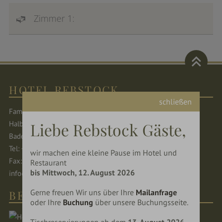
Zimmer 1:
HOTEL REBSTOCK
schließen
Familie Baumann
Liebe Rebstock Gäste,
Halbgütle 30 77770 Durbach
Baden-Württemberg - Deutschland
Tel: +49 (0) 781 482-0
wir machen eine kleine Pause im Hotel und
Fax: +49 (0) 781 482-160
Restaurant
bis Mittwoch, 12. August 2026
info@rebstock-durbach.de
Gerne freuen Wir uns über Ihre
Mailanfrage
BEWERTUNGEN
oder Ihre
Buchung
über unsere Buchungsseite.
Tischreservierungen ab dem
13. August 2026