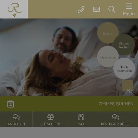
Der
Menü
Rebstock
Codes einlösen
Events
Zimmer
Hier können Sie Ihre Aktionscodes
oder Gutscheine einlösen.
Zimmer
&
Aktuell akzeptieren wir folgende
buchen
Codes:
Preise
Bonuscode
Gutscheine
Tisch
Online
reservieren
buchen
Arrangements
Gutscheine
ZIMMER BUCHEN
Rebstock-
Wohlfühlleistungen
ANFRAGEN
GUTSCHEINE
TISCH
RESTPLATZ BÖRSE
Restplatzbörse