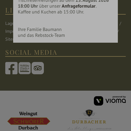
18:00 Uhr
über unser
Anfrageformular
.
LINKS & SPRACHEN
Kaffee und Kuchen ab 15:00 Uhr.
Lage & Anreise
Öffnungszeiten
Newsletter
Jobs
Ihre Familie Baumann
Impressum
Datenschutz
Datenschutzeinstellungen
und das Rebstock-Team
Sitemap
SOCIAL MEDIA
vi
G