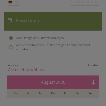
CODES EINLÖSEN
Arrangements
Anreise:
keine Auswahl
Abreise:
Reisedatum
keine Auswahl
parkSPA
Übernachtungen:
0
Genuss
Anreisetage des Zimmers anzeigen
&
Alle Anreisetage des Hotels anzeigen (Zimmerauswahl
aufheben)
Feiern
Durbach
&
Umgebung