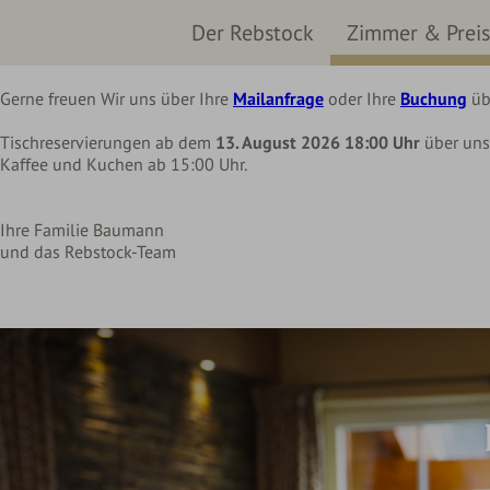
Liebe Rebstock Gäste,
Der Rebstock
Zimmer & Prei
wir machen eine kleine Pause im Hotel und Restaurant
bis Mittwoch, 12. August 2026
Gerne freuen Wir uns über Ihre
Mailanfrage
oder Ihre
Buchung
üb
Codes einlösen
Hier können Sie Ihre Aktionscodes
Tischreservierungen ab dem
13. August 2026 18:00 Uhr
über un
oder Gutscheine einlösen.
Kaffee und Kuchen ab 15:00 Uhr.
Aktuell akzeptieren wir folgende
Codes:
Bonuscode
Ihre Familie Baumann
und das Rebstock-Team