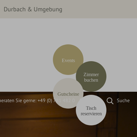
Durbach & Umgebung
Events
Zimmer
buchen
Gutscheine
beraten Sie gerne:
+49 (0) 781 482 0
Email
Suche
Tisch
reservieren