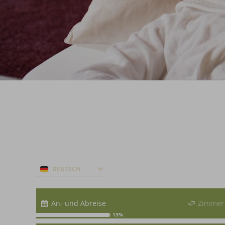
DEUTSCH
An- und Abreise
Zimmer
13%