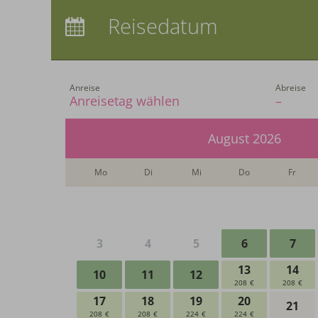
Anreise:
keine Auswahl
Reisedatum
Übernachtungen:
0