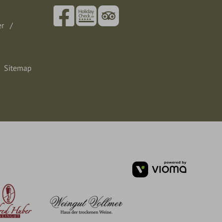
er
Sitemap
vioma
GmbH