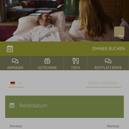
Arrangements
parkSPA
Genuss
ZIMMER BUCHEN
&
Feiern
ANFRAGEN
GUTSCHEINE
TISCH
RESTPLATZ BÖRSE
Durbach
CODES EINLÖSEN
&
Umgebung
Anreise:
keine Auswahl
Abreise:
Reisedatum
keine Auswahl
Übernachtungen:
0