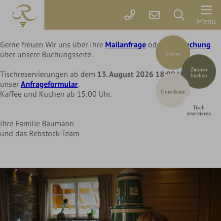
Liebe Rebstock Gäste,
wir machen eine kleine Pause im Hotel und Restaurant
Der
Menü
bis Mittwoch, 12. August 2026
Rebstock
Gerne freuen Wir uns über Ihre
Mailanfrage
oder Ihre
Buchung
Codes einlösen
über unsere Buchungsseite.
Events
Zimmer
Hier können Sie Ihre Aktionscodes
oder Gutscheine einlösen.
Zimmer
&
Tischreservierungen ab dem
13. August 2026 18:00 Uhr
über
Aktuell akzeptieren wir folgende
buchen
Codes:
unser
Anfrageformular
.
Preise
Bonuscode
Gutscheine
Kaffee und Kuchen ab 15:00 Uhr.
Tisch
Online
reservieren
Ihre Familie Baumann
buchen
und das Rebstock-Team
Arrangements
Gutscheine
Rebstock-
Wohlfühlleistungen
Restplatzbörse