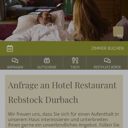
Arrangements
parkSPA
Genuss
ZIMMER BUCHEN
&
Feiern
ANFRAGEN
GUTSCHEINE
TISCH
RESTPLATZ BÖRSE
Durbach
Anfrage an Hotel Restaurant
&
Umgebung
Rebstock Durbach
Wir freuen uns, dass Sie sich für einen Aufenthalt in
unserem Haus interessieren und unterbreiten
Ihnen gerne ein unverbindliches Angebot. Füllen Sie