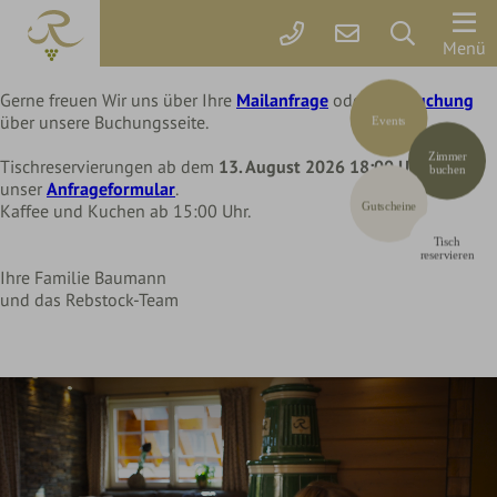
Liebe Rebstock Gäste,
wir machen eine kleine Pause im Hotel und Restaurant
Der
Menü
bis Mittwoch, 12. August 2026
Rebstock
Gerne freuen Wir uns über Ihre
Mailanfrage
oder Ihre
Buchung
über unsere Buchungsseite.
Events
Zimmer
Zimmer
&
Tischreservierungen ab dem
13. August 2026 18:00 Uhr
über
buchen
unser
Anfrageformular
.
Preise
Gutscheine
Kaffee und Kuchen ab 15:00 Uhr.
Tisch
Online
reservieren
Ihre Familie Baumann
buchen
und das Rebstock-Team
Arrangements
Gutscheine
Rebstock-
Wohlfühlleistungen
Restplatzbörse