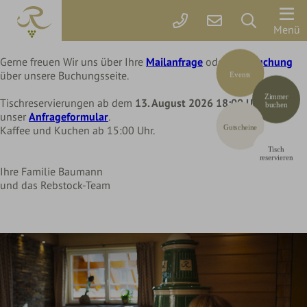
Liebe Rebstock Gäste,
wir machen eine kleine Pause im Hotel und Restaurant
Der
Menü
bis Mittwoch, 12. August 2026
Rebstock
Gerne freuen Wir uns über Ihre
Mailanfrage
oder Ihre
Buchung
Codes einlösen
über unsere Buchungsseite.
Events
Zimmer
Hier können Sie Ihre Aktionscodes
oder Gutscheine einlösen.
Zimmer
&
Tischreservierungen ab dem
13. August 2026 18:00 Uhr
über
Aktuell akzeptieren wir folgende
buchen
Codes:
unser
Anfrageformular
.
Preise
Bonuscode
Gutscheine
Kaffee und Kuchen ab 15:00 Uhr.
Tisch
Online
reservieren
Ihre Familie Baumann
buchen
und das Rebstock-Team
Arrangements
Gutscheine
Rebstock-
Wohlfühlleistungen
Restplatzbörse