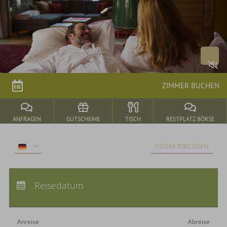
Arrangements
parkSPA
Genuss
ZIMMER BUCHEN
&
Feiern
ANFRAGEN
GUTSCHEINE
TISCH
RESTPLATZ BÖRSE
Durbach
CODES EINLÖSEN
&
Umgebung
Anreise:
keine Auswahl
Abreise:
Reisedatum
keine Auswahl
Übernachtungen:
0