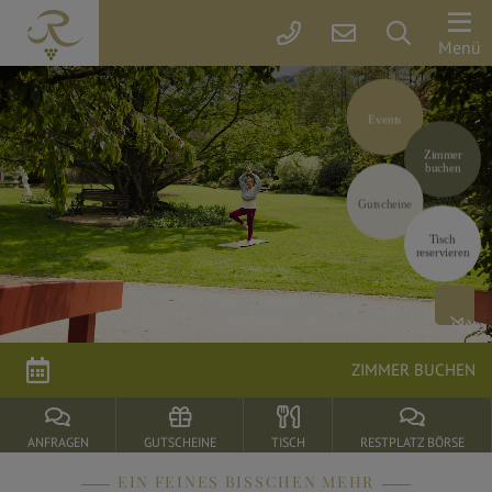
Der
Menü
Rebstock
Events
Zimmer
Zimmer
&
buchen
Preise
Gutscheine
Tisch
reservieren
Arrangements
parkSPA
ZIMMER BUCHEN
Genuss
&
ANFRAGEN
GUTSCHEINE
TISCH
RESTPLATZ BÖRSE
Feiern
EIN FEINES BISSCHEN MEHR