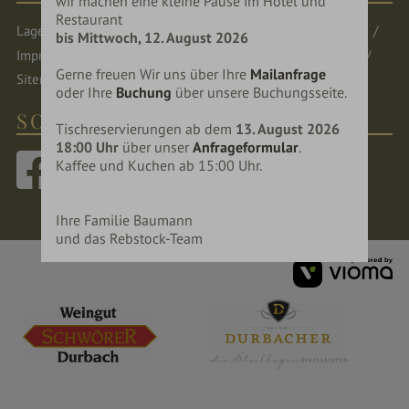
wir machen eine kleine Pause im Hotel und
Restaurant
Lage & Anreise
Öffnungszeiten
Newsletter
Jobs
bis Mittwoch, 12. August 2026
Impressum
Datenschutz
Datenschutzeinstellungen
Gerne freuen Wir uns über Ihre
Mailanfrage
Sitemap
oder Ihre
Buchung
über unsere Buchungsseite.
SOCIAL MEDIA
Tischreservierungen ab dem
13. August 2026
18:00 Uhr
über unser
Anfrageformular
.
Kaffee und Kuchen ab 15:00 Uhr.
Ihre Familie Baumann
und das Rebstock-Team
vi
G