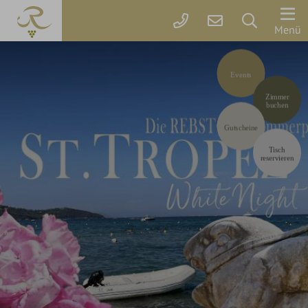
Der
Menü
Rebstock
Codes einlösen
Events
Zimmer
Hier können Sie Ihre Aktionscodes
oder Gutscheine einlösen.
Zimmer
&
Aktuell akzeptieren wir folgende
buchen
Codes:
Preise
Bonuscode
Gutscheine
Tisch
reservieren
Arrangements
parkSPA
Genuss
&
Feiern