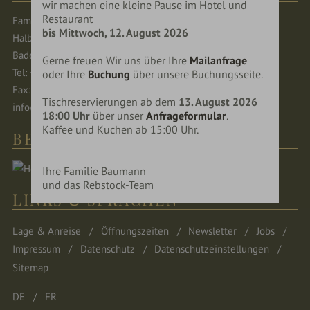
wir machen eine kleine Pause im Hotel und
Restaurant
Familie Baumann
bis Mittwoch, 12. August 2026
Halbgütle 30 77770 Durbach
Baden-Württemberg - Deutschland
Gerne freuen Wir uns über Ihre
Mailanfrage
Tel: +49 (0) 781 482-0
oder Ihre
Buchung
über unsere Buchungsseite.
Fax: +49 (0) 781 482-160
Tischreservierungen ab dem
13. August 2026
info@rebstock-durbach.de
18:00 Uhr
über unser
Anfrageformular
.
Kaffee und Kuchen ab 15:00 Uhr.
BEWERTUNGEN
Ihre Familie Baumann
und das Rebstock-Team
LINKS & SPRACHEN
Lage & Anreise
Öffnungszeiten
Newsletter
Jobs
Impressum
Datenschutz
Datenschutzeinstellungen
Sitemap
DE
FR