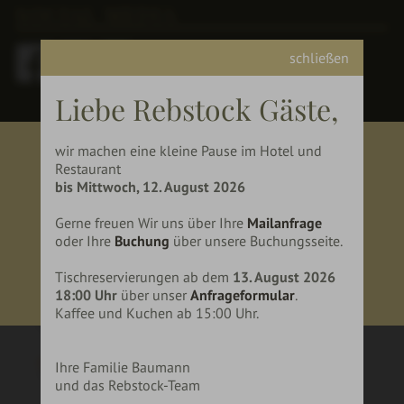
SOCIAL MEDIA
schließen
Liebe Rebstock Gäste,
wir machen eine kleine Pause im Hotel und
vi
Restaurant
BIST DU ÜBER 18 JAHRE
G
bis Mittwoch, 12. August 2026
ALT?
Gerne freuen Wir uns über Ihre
Mailanfrage
oder Ihre
Buchung
über unsere Buchungsseite.
JA
NEIN
Tischreservierungen ab dem
13. August 2026
18:00 Uhr
über unser
Anfrageformular
.
Kaffee und Kuchen ab 15:00 Uhr.
Ihre Familie Baumann
und das Rebstock-Team