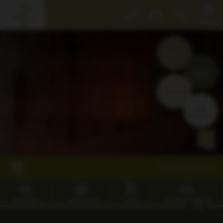
Der
Menü
Rebstock
Events
der
Rebstock
Zimmer
Park
buchen
Gastgeber
Gutscheine
&
Tisch
Grundwerte
reservieren
Willkommen
Kinder!
Fotos
&
ZIMMER BUCHEN
Video
Rebstock
SHOP
ANFRAGEN
GUTSCHEINE
TISCH
RESTPLATZ BÖRSE