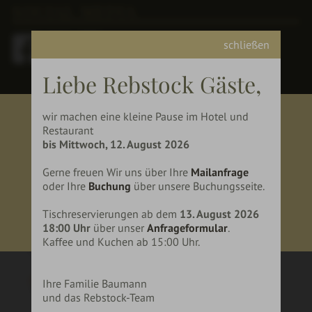
SOCIAL MEDIA
schließen
Liebe Rebstock Gäste,
wir machen eine kleine Pause im Hotel und
vi
Restaurant
BIST DU ÜBER 18 JAHRE
G
bis Mittwoch, 12. August 2026
ALT?
Gerne freuen Wir uns über Ihre
Mailanfrage
oder Ihre
Buchung
über unsere Buchungsseite.
JA
NEIN
Tischreservierungen ab dem
13. August 2026
18:00 Uhr
über unser
Anfrageformular
.
Kaffee und Kuchen ab 15:00 Uhr.
Ihre Familie Baumann
und das Rebstock-Team