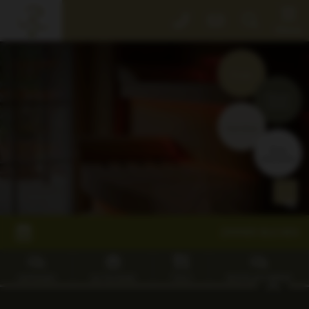
Der
Menü
Rebstock
Events
der
Rebstock
Zimmer
Park
buchen
Gastgeber
Gutscheine
&
Tisch
Grundwerte
reservieren
Willkommen
Kinder!
Fotos
&
ZIMMER BUCHEN
Video
Rebstock
SHOP
ANFRAGEN
GUTSCHEINE
TISCH
RESTPLATZ BÖRSE