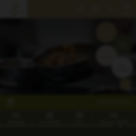
Der
Menü
Rebstock
Events
der
Rebstock
Zimmer
Park
buchen
Gastgeber
Gutscheine
&
Tisch
Grundwerte
reservieren
Willkommen
Kinder!
Fotos
&
ZIMMER BUCHEN
Video
Rebstock
SHOP
ANFRAGEN
GUTSCHEINE
TISCH
RESTPLATZ BÖRSE