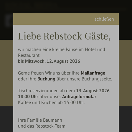
SOCIAL MEDIA
schließen
Liebe Rebstock Gäste,
wir machen eine kleine Pause im Hotel und
vi
Restaurant
BIST DU ÜBER 18 JAHRE
G
bis Mittwoch, 12. August 2026
ALT?
Gerne freuen Wir uns über Ihre
Mailanfrage
oder Ihre
Buchung
über unsere Buchungsseite.
JA
NEIN
Tischreservierungen ab dem
13. August 2026
18:00 Uhr
über unser
Anfrageformular
.
Kaffee und Kuchen ab 15:00 Uhr.
Ihre Familie Baumann
und das Rebstock-Team