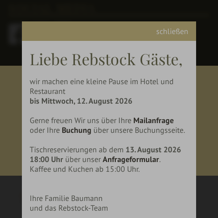
SOCIAL MEDIA
schließen
Liebe Rebstock Gäste,
wir machen eine kleine Pause im Hotel und
vi
Restaurant
BIST DU ÜBER 18 JAHRE
G
bis Mittwoch, 12. August 2026
ALT?
Gerne freuen Wir uns über Ihre
Mailanfrage
oder Ihre
Buchung
über unsere Buchungsseite.
JA
NEIN
Tischreservierungen ab dem
13. August 2026
18:00 Uhr
über unser
Anfrageformular
.
Kaffee und Kuchen ab 15:00 Uhr.
Ihre Familie Baumann
und das Rebstock-Team