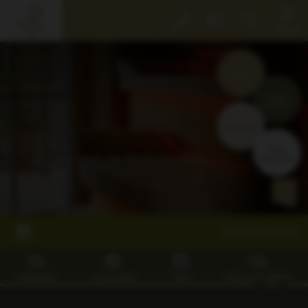
Der
Menü
Rebstock
Events
der
Rebstock
Zimmer
Park
buchen
Gastgeber
Gutscheine
&
Tisch
Grundwerte
reservieren
Willkommen
Kinder!
Fotos
&
ZIMMER BUCHEN
Video
Rebstock
SHOP
ANFRAGEN
GUTSCHEINE
TISCH
RESTPLATZ BÖRSE