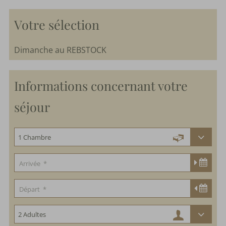
du
Rebstock
Votre sélection
Dernière
minute
Dimanche au REBSTOCK
Offres
Informations concernant votre
parkSPA
séjour
Délices
&
Fêtes
Nature
&
Culture