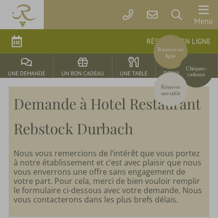
Le
Menu
Rebstock
RÉSERVER EN LIGNE
Réserver en
ligne
Chambres
Chèques-
&
UNE DEMANDE
UN BON CADEAU
UNE TABLE
DERNIÈRE MINUTE
cadeaux
Prix
Réserver
une table
Demande à Hotel Restaurant
Réserver
en
Rebstock Durbach
ligne
Nos
Nous vous remercions de l’intérêt que vous portez
offres
à notre établissement et c’est avec plaisir que nous
vous enverrons une offre sans engagement de
Chèques-
votre part. Pour cela, merci de bien vouloir remplir
cadeaux
le formulaire ci-dessous avec votre demande. Nous
vous contacterons dans les plus brefs délais.
Prestations
incluses