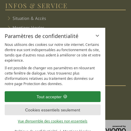
INFOS & SERVICE
Situation & Accès
Mentions légales
Paramètres de confidentialité
Protection des données
Nous utilisons des cookies sur notre site internet. Certains
Paramètres de confidentialité
d’entre eux sont indispensables au fonctionnement du site,
tandis que d'autres nous aident à améliorer ce site et votre
Plan du site
expérience.
Il est possible de changer vos paramètres en réouvrant
DE
FR
EN
cette fenêtre de dialogue. Vous trouverez plus
d’informations relatives au traitement des données sur
SOCIAL MEDIA
notre page Protection des données.
Tout accepter
Cookies essentiels seulement
Vue d’ensemble des cookies non essentiels
vi