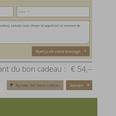
Aperçu de votre message
nt du bon cadeau :
€ 54,--
Ajouter des bons cadeau
Suivant