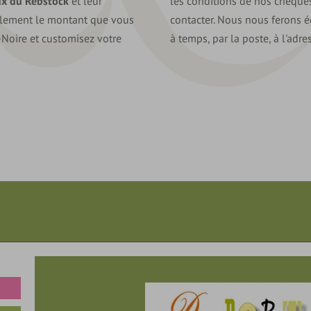
x du Rebstock
et leur
les conditions de nos chèques
mplement le montant que vous
contacter. Nous nous ferons 
-Noire et customisez votre
à temps, par la poste, à l'adre
Valeur du bon cad