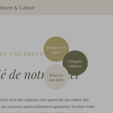
Nature & Culture
E-
lons volontiers :
+49 (0) 781 482 0
Recherche
mail
Réserver en
ligne
EC UNE PHOTO DE LA FORÊT-
Chèques-
cadeaux
é de notre hôtel
Réserver
une table
ock sont des cadeaux très appréciés qui créent des
s de vacances particulièrement agréables. Veuillez noter