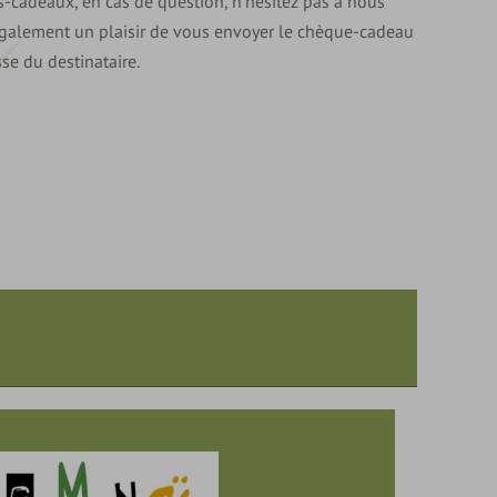
-cadeaux, en cas de question, n'hésitez pas à nous
également un plaisir de vous envoyer le chèque-cadeau
sse du destinataire.
eau :
€ 54,--