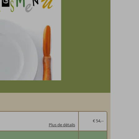
€ 54,--
Plus de détails
 5 plats