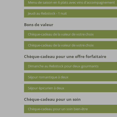
Menu de saison en 6 plats avec vins d'accompagnement
Jeudi au Rebstock - 1 nuit
Bons de valeur
Chèque-cadeau de la valeur de votre choix
Chèque-cadeau de la valeur de votre choix
Chèque-cadeau pour une offre forfaitaire
Dimanche au Rebstock pour deux gourmants
Séjour romantique à deux
Séjour épicurien à deux
Chèque-cadeau pour un soin
Chèque-cadeau pour un soin bien-être