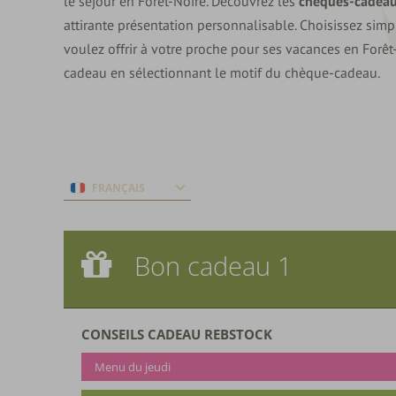
le séjour en Forêt-Noire. Découvrez les
chèques-cadeau
attirante présentation personnalisable. Choisissez si
voulez offrir à votre proche pour ses vacances en Forêt
cadeau en sélectionnant le motif du chèque-cadeau.
FRANÇAIS
Bon cadeau 1
Bon cadeau 1
Menu du jeudi
CONSEILS CADEAU REBSTOCK
Menu du jeudi