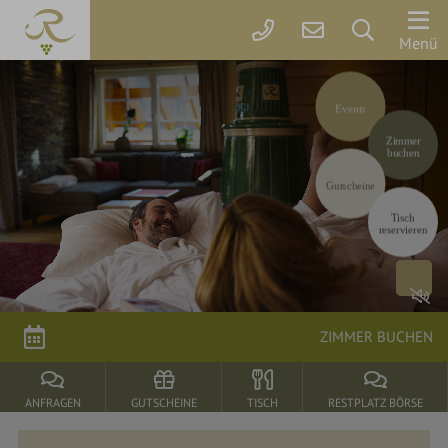
Der
Menü
Rebstock
Events
Zimmer
Zimmer
&
buchen
Preise
Gutscheine
Tisch
Online
reservieren
buchen
Arrangements
Gutscheine
ZIMMER BUCHEN
Rebstock-
Wohlfühlleistungen
ANFRAGEN
GUTSCHEINE
TISCH
RESTPLATZ BÖRSE
Restplatzbörse