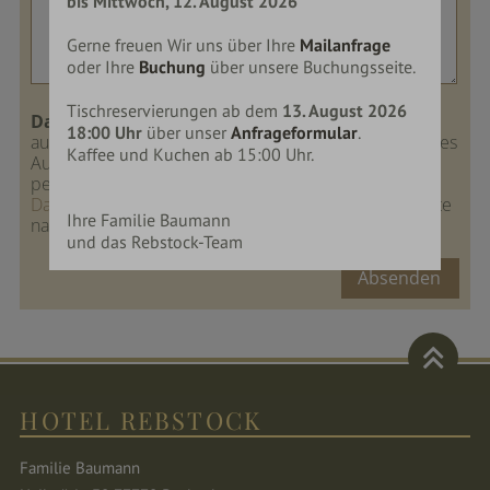
bis Mittwoch, 12. August 2026
Gerne freuen Wir uns über Ihre
Mailanfrage
oder Ihre
Buchung
über unsere Buchungsseite.
Tischreservierungen ab dem
13. August 2026
Datenschutz:
Wir verarbeiten Ihre Daten
18:00 Uhr
über unser
Anfrageformular
.
ausschließlich zur Bearbeitung Ihrer Anfrage oder Ihres
Kaffee und Kuchen ab 15:00 Uhr.
Auftrags. Weitere Informationen zum Umgang mit
personenbezogenen Daten finden Sie in unseren
Datenschutzhinweisen
. Die Daten werden 120 Monate
Ihre Familie Baumann
nach der Anfrage gelöscht.
und das Rebstock-Team
Absenden
HOTEL REBSTOCK
Familie Baumann