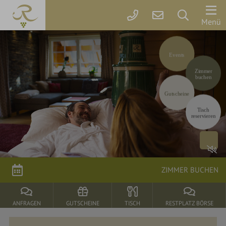
Der
Menü
Rebstock
Events
Zimmer
Zimmer
&
buchen
Preise
Gutscheine
Tisch
Online
reservieren
buchen
Arrangements
Gutscheine
ZIMMER BUCHEN
Rebstock-
Wohlfühlleistungen
ANFRAGEN
GUTSCHEINE
TISCH
RESTPLATZ BÖRSE
Restplatzbörse