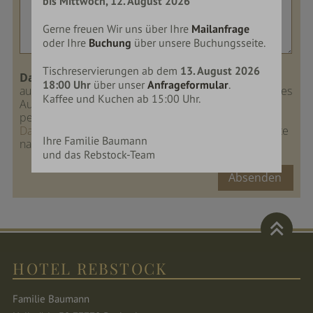
bis Mittwoch, 12. August 2026
Gerne freuen Wir uns über Ihre
Mailanfrage
oder Ihre
Buchung
über unsere Buchungsseite.
Tischreservierungen ab dem
13. August 2026
Datenschutz:
Wir verarbeiten Ihre Daten
18:00 Uhr
über unser
Anfrageformular
.
ausschließlich zur Bearbeitung Ihrer Anfrage oder Ihres
Kaffee und Kuchen ab 15:00 Uhr.
Auftrags. Weitere Informationen zum Umgang mit
personenbezogenen Daten finden Sie in unseren
Datenschutzhinweisen
. Die Daten werden 120 Monate
Ihre Familie Baumann
nach der Anfrage gelöscht.
und das Rebstock-Team
Absenden
HOTEL REBSTOCK
Familie Baumann