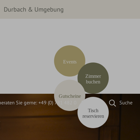
Durbach & Umgebung
Events
Zimmer
buchen
Gutscheine
beraten Sie gerne:
+49 (0) 781 482 0
Email
Suche
Tisch
reservieren