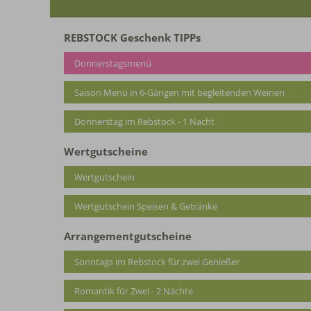
REBSTOCK Geschenk TIPPs
Donnerstagsmenü
Saison Menü in 6-Gängen mit begleitenden Weinen
Donnerstag im Rebstock - 1 Nacht
Wertgutscheine
Wertgutschein
Wertgutschein Speisen & Getränke
Arrangementgutscheine
Sonntags im Rebstock für zwei Genießer
Romantik für Zwei - 2 Nächte