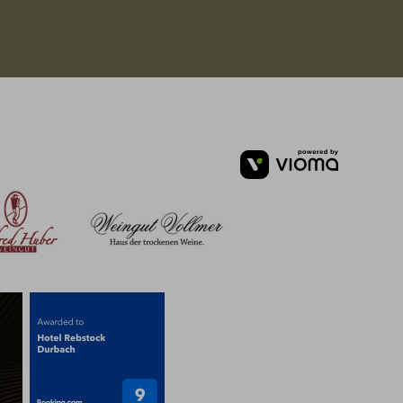
vioma
GmbH