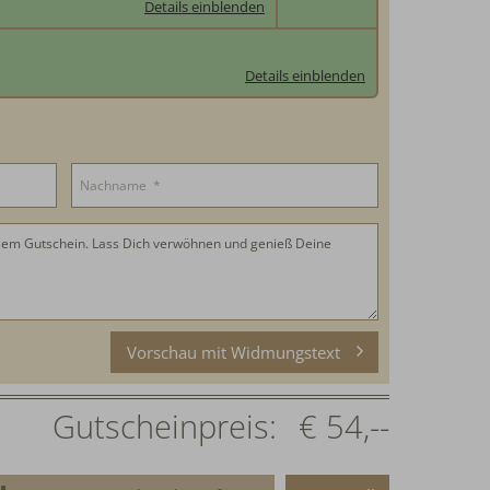
Details einblenden
Wir übersenden Ihnen den Gutschein ausgedruckt mit der Deutschen Post.
Details einblenden
.
Vorschau mit Widmungstext
Gutscheinpreis:
€ 54,--