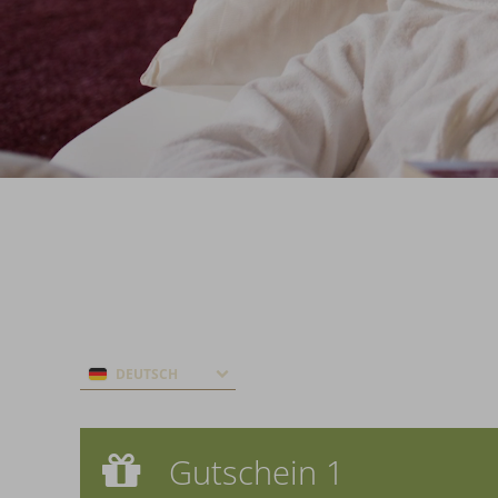
DEUTSCH
Gutschein 1
Gutschein 1
Donnerstagsmenü