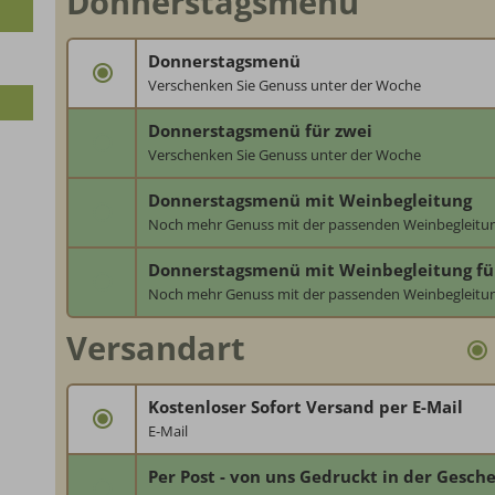
Donnerstagsmenü
Donnerstagsmenü
Verschenken Sie Genuss unter der Woche
Donnerstagsmenü für zwei
Donnerstags ist Menütag.
Verschenken Sie Genuss unter der Woche
ein feines bisschen mehr…
Für zwei Personen
Donnerstagsmenü mit Weinbegleitung
Noch mehr Genuss mit der passenden Weinbegleitu
Donnerstags ist Menütag.
ein feines bisschen mehr…
Begleitet von 3 korrsepondierenden Weinen.
Donnerstagsmenü mit Weinbegleitung fü
Donnerstags ist Menütag.
Noch mehr Genuss mit der passenden Weinbegleitu
ein feines bisschen mehr…
Versandart
Begleitet von 3 korrsepondierenden Weinen.
für 2 Personen
Donnerstags ist Menütag.
Kostenloser Sofort Versand per E-Mail
ein feines bisschen mehr…
E-Mail
Bitte beachten Sie, dass der Gutschein erst nach Zahlungsaus
: € 0,--
Per Post - von uns Gedruckt in der Gesch