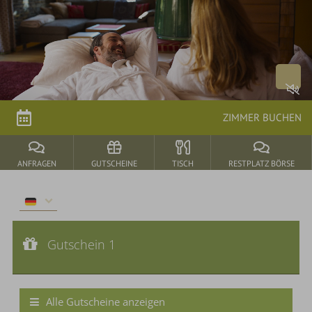
Arrangements
parkSPA
Genuss
ZIMMER BUCHEN
&
Feiern
ANFRAGEN
GUTSCHEINE
TISCH
RESTPLATZ BÖRSE
Durbach
&
Gutschein 1
Umgebung
Gutscheinwert:
Gutschein 1
€ 54,--
Donnerstagsmenü
Alle Gutscheine anzeigen