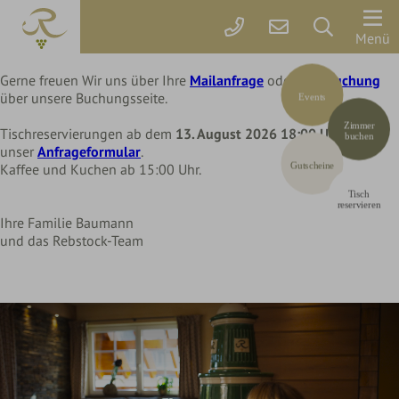
Liebe Rebstock Gäste,
wir machen eine kleine Pause im Hotel und Restaurant
Der
Menü
bis Mittwoch, 12. August 2026
Rebstock
Gerne freuen Wir uns über Ihre
Mailanfrage
oder Ihre
Buchung
über unsere Buchungsseite.
Events
Zimmer
Zimmer
&
Tischreservierungen ab dem
13. August 2026 18:00 Uhr
über
buchen
unser
Anfrageformular
.
Preise
Gutscheine
Kaffee und Kuchen ab 15:00 Uhr.
Tisch
Online
reservieren
Ihre Familie Baumann
buchen
und das Rebstock-Team
Arrangements
Gutscheine
Rebstock-
Wohlfühlleistungen
Restplatzbörse