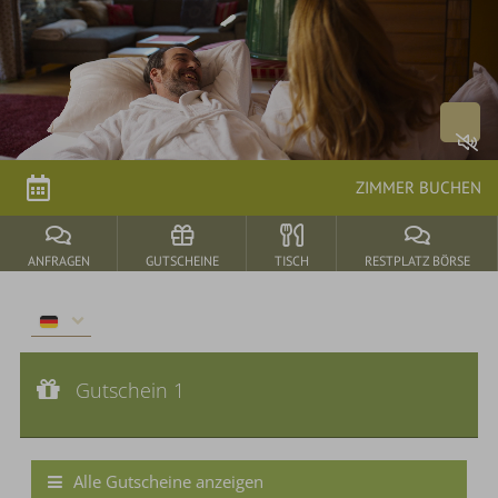
Arrangements
parkSPA
Genuss
ZIMMER BUCHEN
&
Feiern
ANFRAGEN
GUTSCHEINE
TISCH
RESTPLATZ BÖRSE
Durbach
&
Gutschein 1
Umgebung
Gutscheinwert:
Gutschein 1
€ 54,--
Donnerstagsmenü
Alle Gutscheine anzeigen