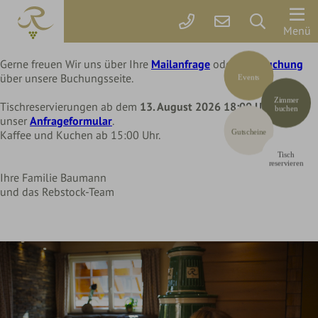
Liebe Rebstock Gäste,
wir machen eine kleine Pause im Hotel und Restaurant
Der
Menü
bis Mittwoch, 12. August 2026
Rebstock
Gerne freuen Wir uns über Ihre
Mailanfrage
oder Ihre
Buchung
über unsere Buchungsseite.
Events
Zimmer
Zimmer
&
Tischreservierungen ab dem
13. August 2026 18:00 Uhr
über
buchen
unser
Anfrageformular
.
Preise
Gutscheine
Kaffee und Kuchen ab 15:00 Uhr.
Tisch
Online
reservieren
Ihre Familie Baumann
buchen
und das Rebstock-Team
Arrangements
Gutscheine
Rebstock-
Wohlfühlleistungen
Restplatzbörse